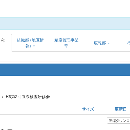
組織部 (地区情
精度管理事業
研究
広報部
報)
部
>
R6第2回血液検査研修会
サイズ
更新日
圧縮ダウンロ