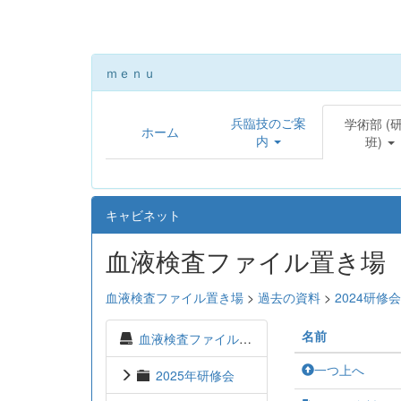
ｍｅｎｕ
兵臨技のご案
学術部 (
ホーム
内
班)
キャビネット
血液検査ファイル置き場
血液検査ファイル置き場
>
過去の資料
>
2024研修会
名前
血液検査ファイル置き場
一つ上へ
2025年研修会