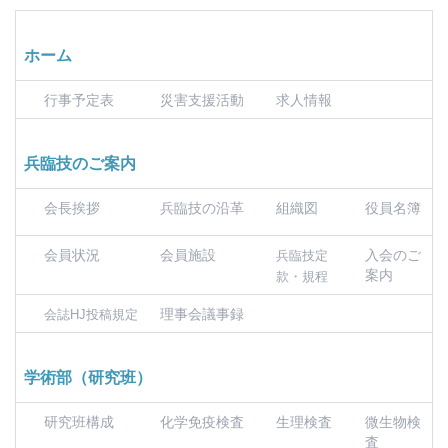
ホーム
行事予定表
災害支援活動
求人情報
兵臨技のご案内
会長挨拶
兵臨技の沿革
組織図
役員名簿
会員状況
会員施設
入会のご
兵臨技定
案内
款・規程
理事会議事録
会誌HJ投稿規定
学術部（研究班）
研究班構成
化学免疫検査
生理検査
微生物検
査