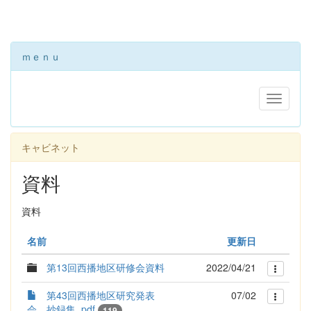
ｍｅｎｕ
キャビネット
資料
資料
名前
更新日
第13回西播地区研修会資料
2022/04/21
第43回西播地区研究発表
07/02
会 抄録集 .pdf
119