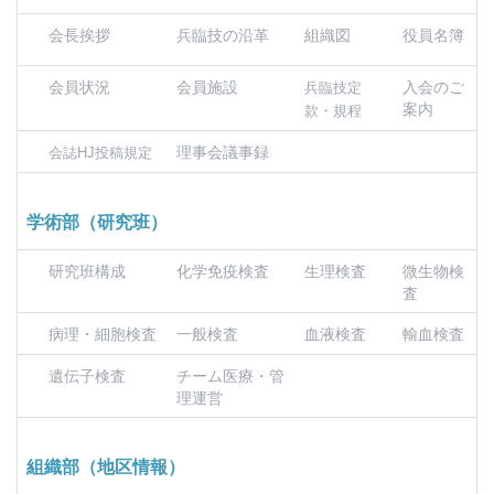
会長挨拶
兵臨技の沿革
組織図
役員名簿
会員状況
会員施設
入会のご
兵臨技定
案内
款・規程
理事会議事録
会誌HJ投稿規定
学術部（研究班）
研究班構成
化学免疫検査
生理検査
微生物検
査
病理・細胞検査
一般検査
血液検査
輸血検査
遺伝子検査
チーム医療・管
理運営
組織部（地区情報）