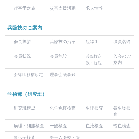
行事予定表
災害支援活動
求人情報
兵臨技のご案内
会長挨拶
兵臨技の沿革
組織図
役員名簿
会員状況
会員施設
入会のご
兵臨技定
案内
款・規程
理事会議事録
会誌HJ投稿規定
学術部（研究班）
研究班構成
化学免疫検査
生理検査
微生物検
査
病理・細胞検査
一般検査
血液検査
輸血検査
遺伝子検査
チーム医療・管