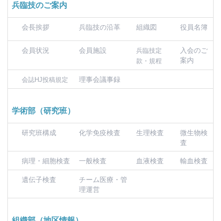
兵臨技のご案内
会長挨拶
兵臨技の沿革
組織図
役員名簿
会員状況
会員施設
入会のご
兵臨技定
案内
款・規程
理事会議事録
会誌HJ投稿規定
学術部（研究班）
研究班構成
化学免疫検査
生理検査
微生物検
査
病理・細胞検査
一般検査
血液検査
輸血検査
遺伝子検査
チーム医療・管
理運営
組織部（地区情報）