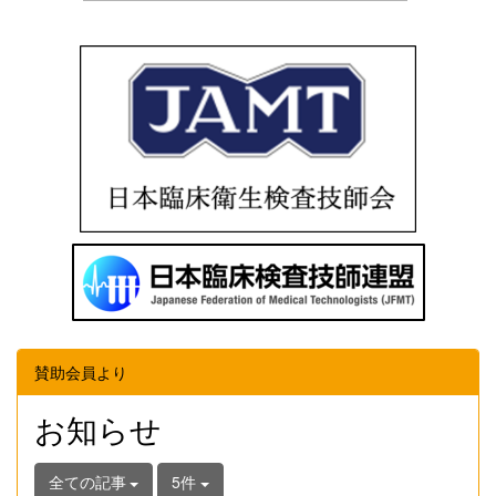
賛助会員より
お知らせ
全ての記事
5件