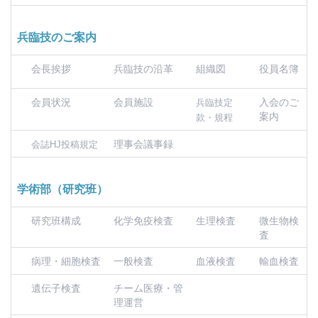
兵臨技のご案内
会長挨拶
兵臨技の沿革
組織図
役員名簿
会員状況
会員施設
入会のご
兵臨技定
案内
款・規程
理事会議事録
会誌HJ投稿規定
学術部（研究班）
研究班構成
化学免疫検査
生理検査
微生物検
査
病理・細胞検査
一般検査
血液検査
輸血検査
遺伝子検査
チーム医療・管
理運営