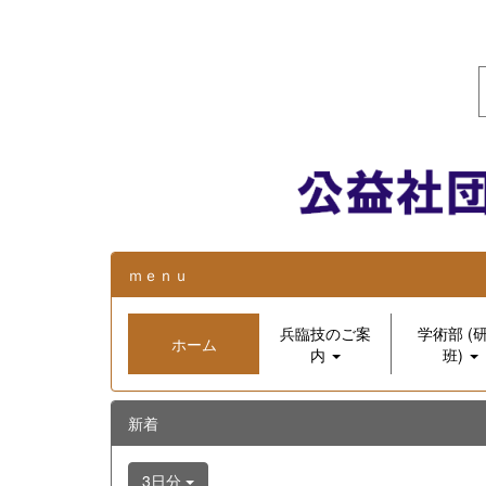
ｍｅｎｕ
兵臨技のご案
学術部 (
ホーム
内
班)
新着
3日分