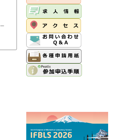
ンター
査部）