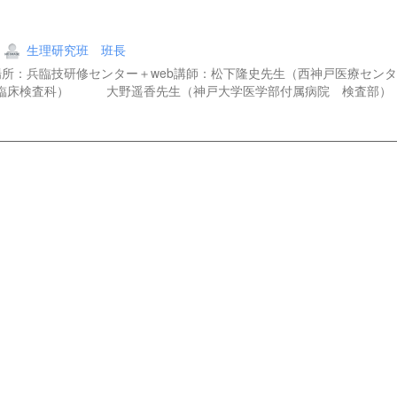
生理研究班 班長
00～場所：兵臨技研修センター＋web講師：松下隆史先生（西神戸医療セ
 臨床検査科） 大野遥香先生（神戸大学医学部付属病院 検