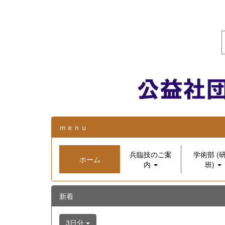
ｍｅｎｕ
兵臨技のご案
学術部 (
ホーム
内
班)
新着
3日分