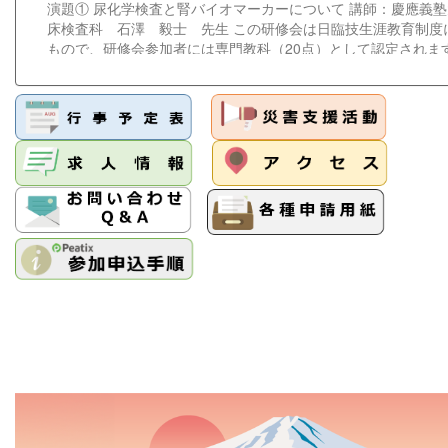
出来ません。当日の対応は出来かねますことをご了承ください。 連絡先
演題① 尿化学検査と腎バイオマーカーについて 講師：慶應義
県臨床検査技師会病理・細胞研究班班長今川 奈央子Tel：078-38
床検査科 石澤 毅士 先生 この研修会は日臨技生涯教育制度
もので、研修会参加者には専門教科（20点）として認定されま
込みはこちらから ＊チケット販売サイト『Peatix』を介して
はご遠慮ください。 【問合せ先】学術部 一般検査研究班 班
兵庫県立はりま姫路総合医療センター検査部 TEL 079-289-508
nakasimaamag@gmail.com