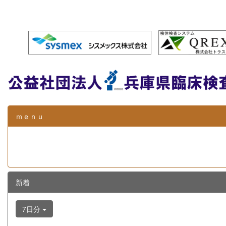
ｍｅｎｕ
新着
7日分