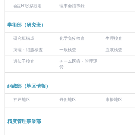
理事会議事録
会誌HJ投稿規定
学術部（研究班）
研究班構成
化学免疫検査
生理検査
病理・細胞検査
一般検査
血液検査
遺伝子検査
チーム医療・管理運
営
組織部（地区情報）
神戸地区
丹但地区
東播地区
精度管理事業部