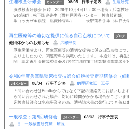
生理検査研修会
08/05
行事予定表
生理研究
カレンダー
脳波検査研修会 日時：2026年10月4日14：00～場所：兵臨技
web講師：松下隆史先生（西神戸医療センター 検査技術
生（ツカザキ病院 臨床検査科） 大野遥香先生（神戸大学
院 検査部） 松﨑俊樹先生（姫路赤十字病院 検査技術
再生医療等の適切な提供に係る自己点検について
ブログ
他団体からのお知らせ
広報部長
厚生労働省より、再生医療等の適切な提供に係る自己点検につ
ありましたので、関連資料を掲載いたします。 本通知は、再生
関、認定再生医療等委員会及び特定細胞加工物等製造事業者を
基づく再生医療等の適切な提供体制について自己点検を実施し
置を講じるよう求めるものです。 詳細につきましては、添付資
令和8年度兵庫県臨床検査技師会細胞検査定期研修会（細胞診
さい。 通知事務連絡（別記団体宛）.pdf 再生医療等の適切な
08/04
行事予定表
病理研究班 班長
カレンダー
検について（依頼）.pdf
＊問い合わせはPeatixからではなく下記の連絡先にお願いします。
ら問い合わせされた場合、対応に時間がかかる場合がございます
床検査技師会は免税事業者の為、適格請求書の発行はでき兼ね
いただきますようお願い申し上げます。 ＊登録時にご記入いた
ルアドレスあてに、資料（ある場合）および当日、Peatixより
一般検査；第5回研修会
08/03
行事予定表
カレンダー
能性があるため、ZOOMのウェビナー招致を送らせていただき
旧 一般検査研究班 班長
メールアドレスをご記入いただけない場合は、資料や招致メー