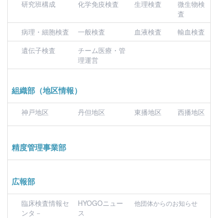
研究班構成
化学免疫検査
生理検査
微生物検
査
病理・細胞検査
一般検査
血液検査
輸血検査
遺伝子検査
チーム医療・管
理運営
組織部（地区情報）
神戸地区
丹但地区
東播地区
西播地区
精度管理事業部
広報部
臨床検査情報セ
HYOGOニュー
他団体からのお知らせ
ンタ－
ス