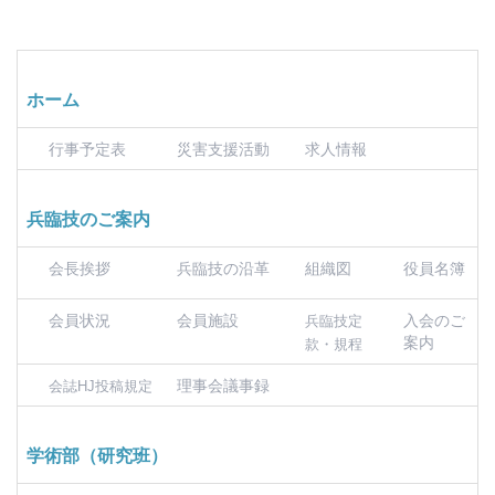
ホーム
行事予定表
災害支援活動
求人情報
兵臨技のご案内
会長挨拶
兵臨技の沿革
組織図
役員名簿
会員状況
会員施設
入会のご
兵臨技定
案内
款・規程
理事会議事録
会誌HJ投稿規定
学術部（研究班）