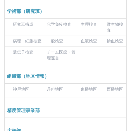
学術部（研究班）
研究班構成
化学免疫検査
生理検査
微生物検
査
病理・細胞検査
一般検査
血液検査
輸血検査
遺伝子検査
チーム医療・管
理運営
組織部（地区情報）
神戸地区
丹但地区
東播地区
西播地区
精度管理事業部
広報部