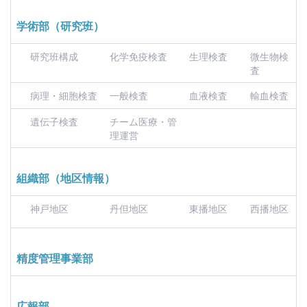
学術部（研究班）
研究班構成
化学免疫検査
生理検査
微生物検
査
病理・細胞検査
一般検査
血液検査
輸血検査
遺伝子検査
チーム医療・管
理運営
組織部（地区情報）
神戸地区
丹但地区
東播地区
西播地区
精度管理事業部
広報部