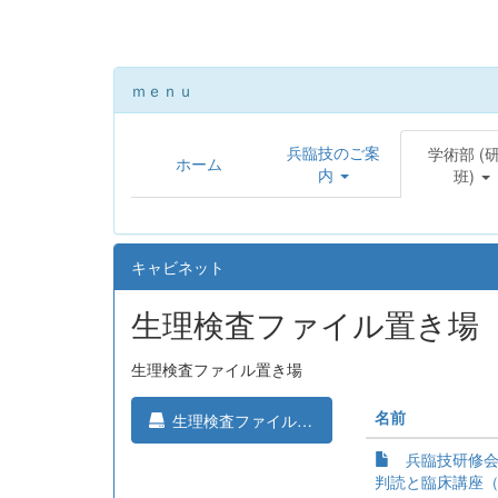
ｍｅｎｕ
兵臨技のご案
学術部 (
ホーム
内
班)
キャビネット
生理検査ファイル置き場
生理検査ファイル置き場
名前
生理検査ファイル置き場
兵臨技研修会
判読と臨床講座（配布