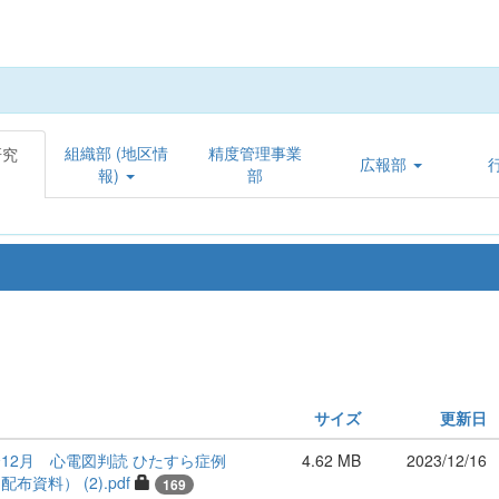
組織部 (地区情
精度管理事業
研究
広報部
報)
部
サイズ
更新日
12月 心電図判読 ひたすら症例
4.62 MB
2023/12/16
資料） (2).pdf
169