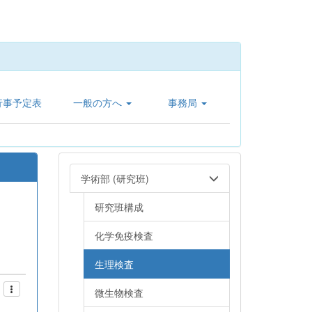
行事予定表
一般の方へ
事務局
学術部 (研究班)
研究班構成
化学免疫検査
生理検査
微生物検査