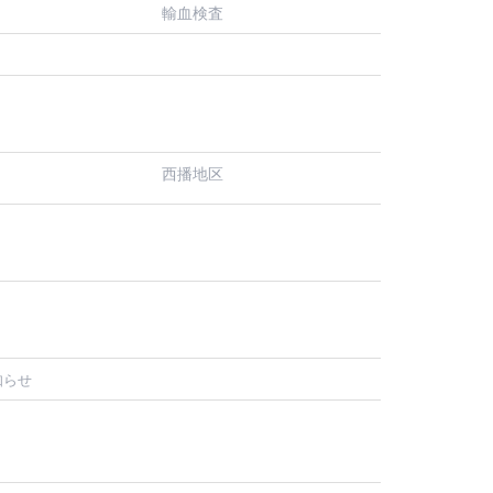
輸血検査
西播地区
知らせ