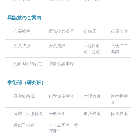
兵臨技のご案内
会長挨拶
兵臨技の沿革
組織図
役員名簿
会員状況
会員施設
入会のご
兵臨技定
案内
款・規程
理事会議事録
会誌HJ投稿規定
学術部（研究班）
研究班構成
化学免疫検査
生理検査
微生物検
査
病理・細胞検査
一般検査
血液検査
輸血検査
遺伝子検査
チーム医療・管
理運営