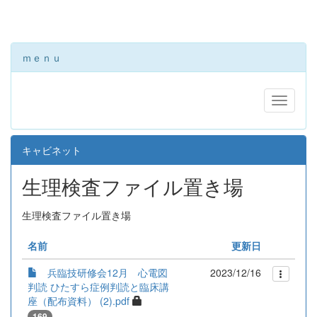
ｍｅｎｕ
キャビネット
生理検査ファイル置き場
生理検査ファイル置き場
名前
更新日
兵臨技研修会12月 心電図
2023/12/16
判読 ひたすら症例判読と臨床講
座（配布資料） (2).pdf
169