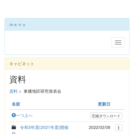
ｍｅｎｕ
キャビネット
資料
資料
>
東播地区研究発表会
名前
更新日
一つ上へ
圧縮ダウンロード
令和3年度(2021年度)開催
2022/02/08
分