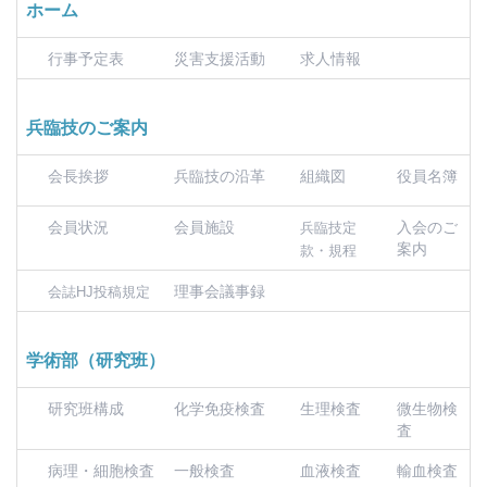
ホーム
行事予定表
災害支援活動
求人情報
兵臨技のご案内
会長挨拶
兵臨技の沿革
組織図
役員名簿
会員状況
会員施設
入会のご
兵臨技定
案内
款・規程
理事会議事録
会誌HJ投稿規定
学術部（研究班）
研究班構成
化学免疫検査
生理検査
微生物検
査
病理・細胞検査
一般検査
血液検査
輸血検査