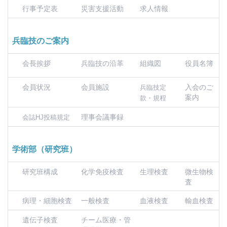
行事予定表
災害支援活動
求人情報
兵臨技のご案内
会長挨拶
兵臨技の沿革
組織図
役員名簿
会員状況
会員施設
入会のご
兵臨技定
案内
款・規程
理事会議事録
会誌HJ投稿規定
学術部（研究班）
研究班構成
化学免疫検査
生理検査
微生物検
査
病理・細胞検査
一般検査
血液検査
輸血検査
遺伝子検査
チーム医療・管