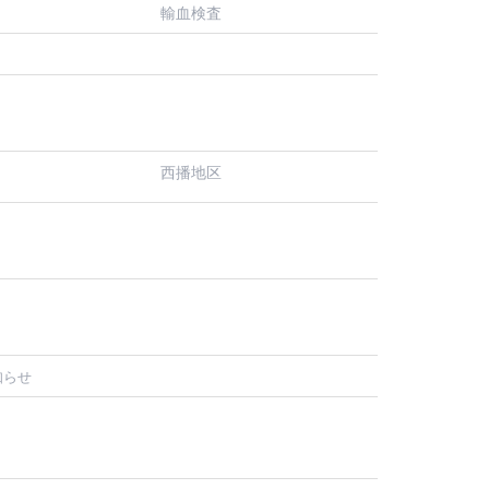
輸血検査
西播地区
知らせ