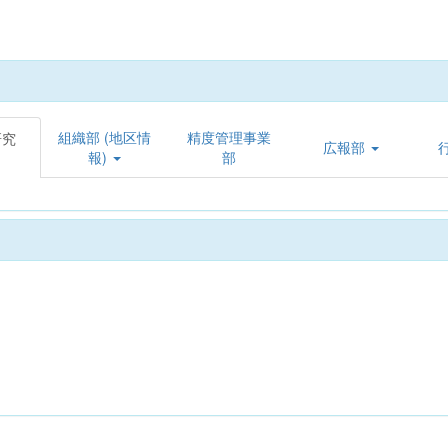
組織部 (地区情
精度管理事業
研究
広報部
報)
部