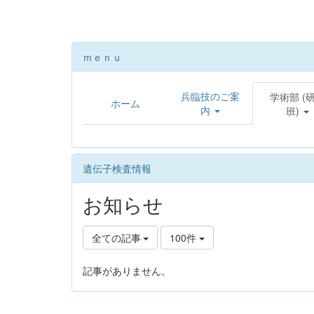
ｍｅｎｕ
兵臨技のご案
学術部 (
ホーム
内
班)
遺伝子検査情報
お知らせ
全ての記事
100件
記事がありません。