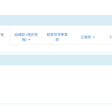
組織部 (地区情
精度管理事業
研究
広報部
報)
部