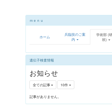
ｍｅｎｕ
兵臨技のご案
学術部 (
ホーム
内
班)
遺伝子検査情報
お知らせ
全ての記事
10件
記事がありません。