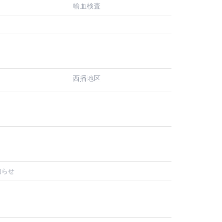
輸血検査
西播地区
知らせ