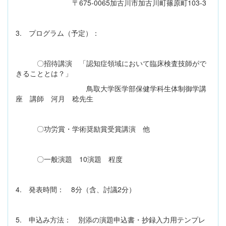
〒675-0065加古川市加古川町篠原町103-3
3. プログラム（予定）：
〇招待講演 「認知症領域において臨床検査技師がで
きることとは？」
鳥取大学医学部保健学科生体制御学講
座 講師 河月 稔先生
〇功労賞・学術奨励賞受賞講演 他
〇一般演題 10演題 程度
4. 発表時間： 8分（含、討議2分）
5. 申込み方法： 別添の演題申込書・抄録入力用テンプレ