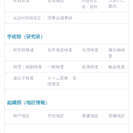
兵臨技定
案内
款・規程
理事会議事録
会誌HJ投稿規定
学術部（研究班）
研究班構成
化学免疫検査
生理検査
微生物検
査
病理・細胞検査
一般検査
血液検査
輸血検査
遺伝子検査
チーム医療・管
理運営
組織部（地区情報）
神戸地区
丹但地区
東播地区
西播地区