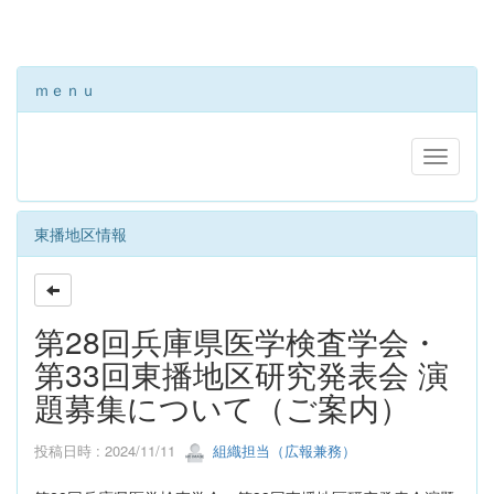
ｍｅｎｕ
東播地区情報
第28回兵庫県医学検査学会・
第33回東播地区研究発表会 演
題募集について（ご案内）
投稿日時 : 2024/11/11
組織担当（広報兼務）