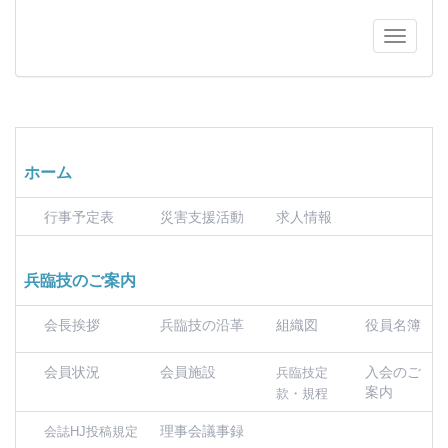
ホーム
行事予定表
災害支援活動
求人情報
兵臨技のご案内
会長挨拶
兵臨技の沿革
組織図
役員名簿
会員状況
会員施設
入会のご
兵臨技定
案内
款・規程
理事会議事録
会誌HJ投稿規定