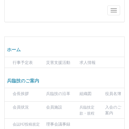
ホーム
行事予定表
災害支援活動
求人情報
兵臨技のご案内
会長挨拶
兵臨技の沿革
組織図
役員名簿
会員状況
会員施設
入会のご
兵臨技定
案内
款・規程
理事会議事録
会誌HJ投稿規定