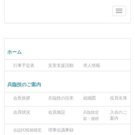
ホーム
行事予定表
災害支援活動
求人情報
兵臨技のご案内
会長挨拶
兵臨技の沿革
組織図
役員名簿
会員状況
会員施設
入会のご
兵臨技定
案内
款・規程
理事会議事録
会誌HJ投稿規定