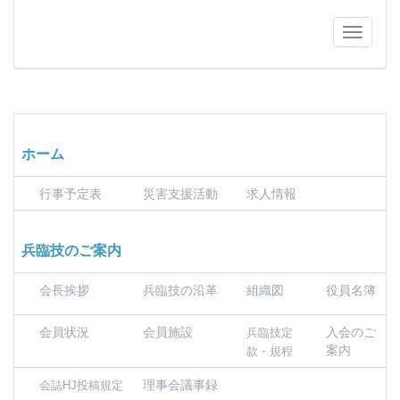
ホーム
行事予定表
災害支援活動
求人情報
兵臨技のご案内
会長挨拶
兵臨技の沿革
組織図
役員名簿
会員状況
会員施設
入会のご
兵臨技定
案内
款・規程
理事会議事録
会誌HJ投稿規定