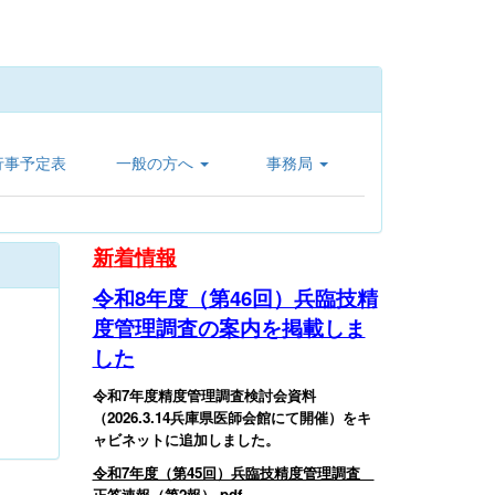
行事予定表
一般の方へ
事務局
新
着情報
令和8年度（第46回）兵臨技精
度管理調査の案内を掲載しま
した
令和7年度精度管理調査検討会資料
（2026.3.14兵庫県医師会館にて開催）をキ
ャビネットに追加しました。
令和7年度（第45回）兵臨技精度管理調査
正答速報（第2報）.pdf