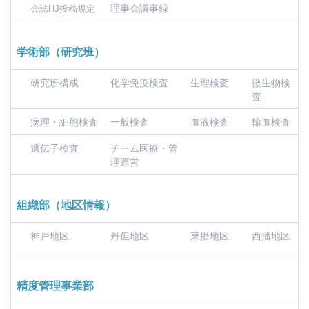
理事会議事録
会誌HJ投稿規定
学術部（研究班）
研究班構成
化学免疫検査
生理検査
微生物検
査
病理・細胞検査
一般検査
血液検査
輸血検査
遺伝子検査
チーム医療・管
理運営
組織部（地区情報）
神戸地区
丹但地区
東播地区
西播地区
精度管理事業部