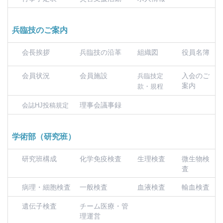
兵臨技のご案内
会長挨拶
兵臨技の沿革
組織図
役員名簿
会員状況
会員施設
入会のご
兵臨技定
案内
款・規程
理事会議事録
会誌HJ投稿規定
学術部（研究班）
研究班構成
化学免疫検査
生理検査
微生物検
査
病理・細胞検査
一般検査
血液検査
輸血検査
遺伝子検査
チーム医療・管
理運営