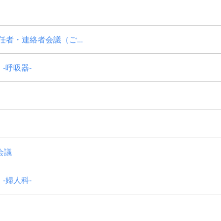
者・連絡者会議（ご...
-呼吸器-
会議
-婦人科-