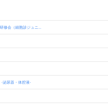
修会（細胞診ジュニ...
-泌尿器・体腔液-