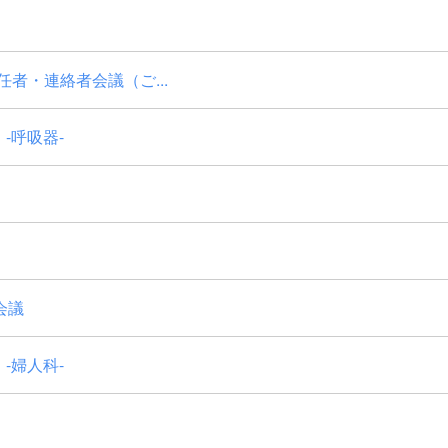
者・連絡者会議（ご...
-呼吸器-
会議
-婦人科-