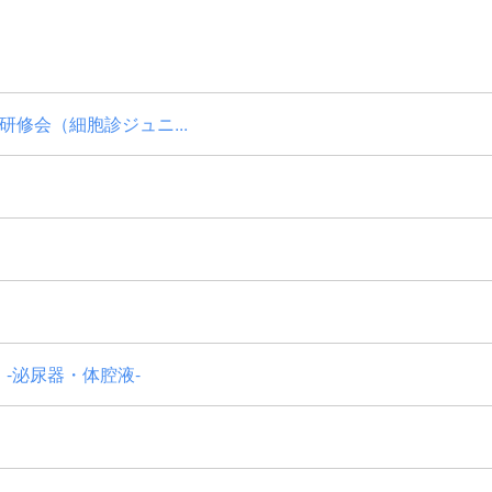
修会（細胞診ジュニ...
-泌尿器・体腔液-