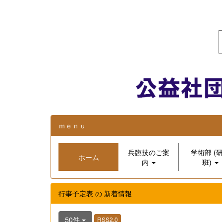
ｍｅｎｕ
兵臨技のご案
学術部 (
ホーム
内
班)
行事予定表 の 新着情報
50件
RSS2.0