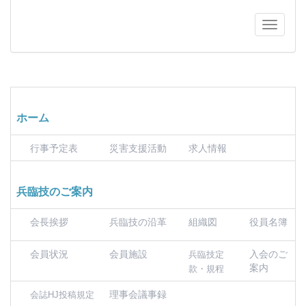
ホーム
行事予定表
災害支援活動
求人情報
兵臨技のご案内
会長挨拶
兵臨技の沿革
組織図
役員名簿
会員状況
会員施設
入会のご
兵臨技定
案内
款・規程
理事会議事録
会誌HJ投稿規定