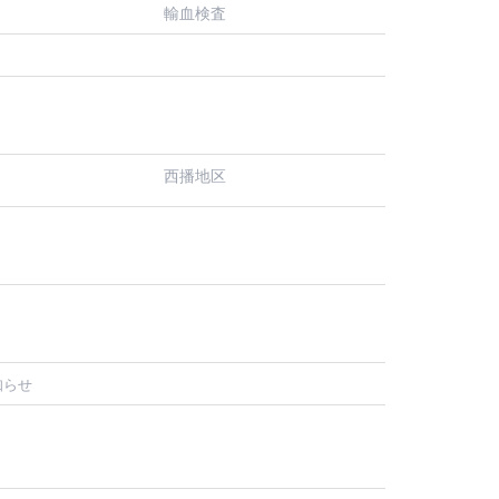
輸血検査
西播地区
知らせ