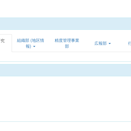
組織部 (地区情
精度管理事業
研究
広報部
報)
部