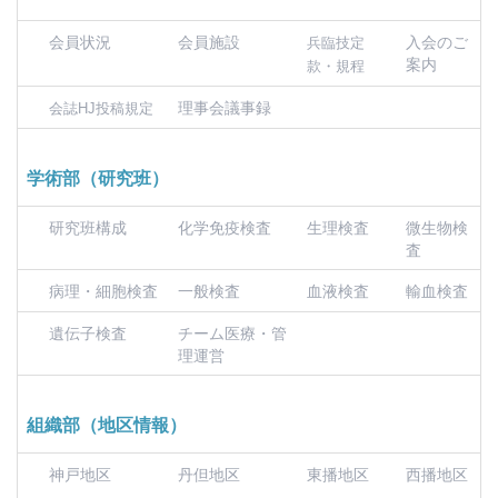
会員状況
会員施設
入会のご
兵臨技定
案内
款・規程
理事会議事録
会誌HJ投稿規定
学術部（研究班）
研究班構成
化学免疫検査
生理検査
微生物検
査
病理・細胞検査
一般検査
血液検査
輸血検査
遺伝子検査
チーム医療・管
理運営
組織部（地区情報）
神戸地区
丹但地区
東播地区
西播地区