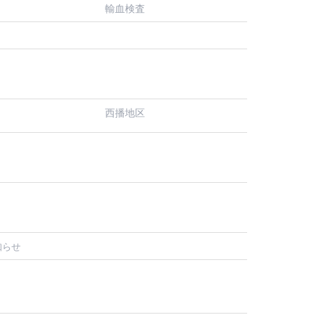
輸血検査
西播地区
知らせ