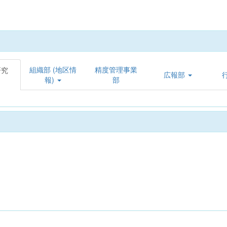
組織部 (地区情
精度管理事業
研究
広報部
報)
部