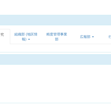
組織部 (地区情
精度管理事業
研究
広報部
報)
部