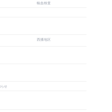
輸血検査
西播地区
知らせ