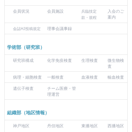
会員状況
会員施設
入会のご
兵臨技定
案内
款・規程
理事会議事録
会誌HJ投稿規定
学術部（研究班）
研究班構成
化学免疫検査
生理検査
微生物検
査
病理・細胞検査
一般検査
血液検査
輸血検査
遺伝子検査
チーム医療・管
理運営
組織部（地区情報）
神戸地区
丹但地区
東播地区
西播地区