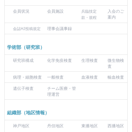
会員状況
会員施設
入会のご
兵臨技定
案内
款・規程
理事会議事録
会誌HJ投稿規定
学術部（研究班）
研究班構成
化学免疫検査
生理検査
微生物検
査
病理・細胞検査
一般検査
血液検査
輸血検査
遺伝子検査
チーム医療・管
理運営
組織部（地区情報）
神戸地区
丹但地区
東播地区
西播地区