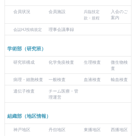
会員状況
会員施設
入会のご
兵臨技定
案内
款・規程
理事会議事録
会誌HJ投稿規定
学術部（研究班）
研究班構成
化学免疫検査
生理検査
微生物検
査
病理・細胞検査
一般検査
血液検査
輸血検査
遺伝子検査
チーム医療・管
理運営
組織部（地区情報）
神戸地区
丹但地区
東播地区
西播地区