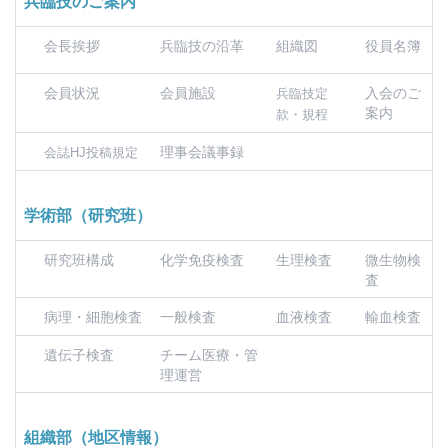
兵臨技のご案内
会長挨拶
兵臨技の沿革
組織図
役員名簿
会員状況
会員施設
入会のご
兵臨技定
案内
款・規程
理事会議事録
会誌HJ投稿規定
学術部（研究班）
研究班構成
化学免疫検査
生理検査
微生物検
査
病理・細胞検査
一般検査
血液検査
輸血検査
遺伝子検査
チーム医療・管
理運営
組織部（地区情報）