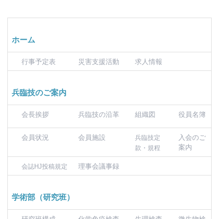
ホーム
行事予定表
災害支援活動
求人情報
兵臨技のご案内
会長挨拶
兵臨技の沿革
組織図
役員名簿
会員状況
会員施設
入会のご
兵臨技定
案内
款・規程
理事会議事録
会誌HJ投稿規定
学術部（研究班）
研究班構成
化学免疫検査
生理検査
微生物検