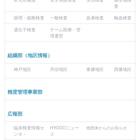
査
病理・細胞検査
一般検査
血液検査
輸血検査
遺伝子検査
チーム医療・管
理運営
組織部（地区情報）
神戸地区
丹但地区
東播地区
西播地区
精度管理事業部
広報部
臨床検査情報セ
HYOGOニュー
他団体からのお知らせ
ンタ－
ス