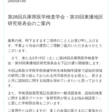
240026149
第28回兵庫県医学検査学会・第33回東播地区
研究発表会のご案内
厳寒の候、時下ますますご清祥のこととお喜び申し上げま
す。平素より当会の運営にご理解ご協力いただきありがとう
ございます。
さて、来たる2月15日（土）に第28回兵庫県医学検査学
会・第33回東播地区研究発表会を下記の通り開催致します。
今回は鳥取大学医学部保健学科生体制御学講座で認知症領域
の研究に取り組んでおられる河月稔先生をお迎えし、皆さま
と共に認知症に関する知識を深めていきたいと思っておりま
す。
また、学術奨励賞受賞記念講演や一般演題発表、認知症検査
に関する展示ブースや「各研究班が答えるお悩み相談室！」
と題した学術部企画もございます。
ご多用中とは存じますが、多くの会員の皆さまのご参加を心