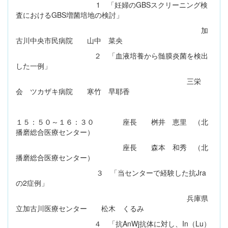
1 「妊婦のGBSスクリーニング検
査におけるGBS増菌培地の検討」
加
古川中央市民病院 山中 菜央
２ 「血液培養から髄膜炎菌を検出
した一例」
三栄
会 ツカザキ病院 寒竹 早耶香
１５：５０～１６：３０ 座長 桝井 恵里 （北
播磨総合医療センター）
座長 森本 和秀 （北
播磨総合医療センター）
３ 「当センターで経験した抗Jra
の2症例」
兵庫県
立加古川医療センター 松木 くるみ
４ 「抗AnWj抗体に対し、In（Lu）