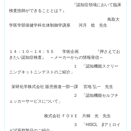
『認知症領域において臨床
検査技師ができることとは？』
鳥取大
学医学部保健学科生体制御学講座 河月 稔 先生
１４：１０～１４：５５ 学術企画 『押さえてお
きたい認知症検査』 ～メーカーからの情報発信～
１ 「認知機能スクリー
ニングキットニンテストのご紹介」
栄研化学株式会社 販売推進一部一課 宮地 弘一 先生
２ 「認知機能セルフチ
ェッカーサービスについて」
株式会社 ＦＯＶＥ 片桐 光 先生
３ 「HISCL βアミロイ
ド試薬群製品のご紹介」