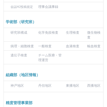
理事会議事録
会誌HJ投稿規定
学術部（研究班）
研究班構成
化学免疫検査
生理検査
微生物検
査
病理・細胞検査
一般検査
血液検査
輸血検査
遺伝子検査
チーム医療・管
理運営
組織部（地区情報）
神戸地区
丹但地区
東播地区
西播地区
精度管理事業部