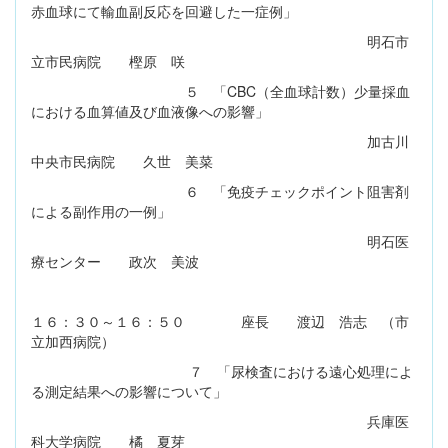
赤血球にて輸血副反応を回避した一症例」
明石市
立市民病院 樫原 咲
５ 「CBC（全血球計数）少量採血
における血算値及び血液像への影響」
加古川
中央市民病院 久世 美菜
６ 「免疫チェックポイント阻害剤
による副作用の一例」
明石医
療センター 政次 美波
１６：３０～１６：５０ 座長 渡辺 浩志 （市
立加西病院）
７ 「尿検査における遠心処理によ
る測定結果への影響について」
兵庫医
科大学病院 橘 夏芽