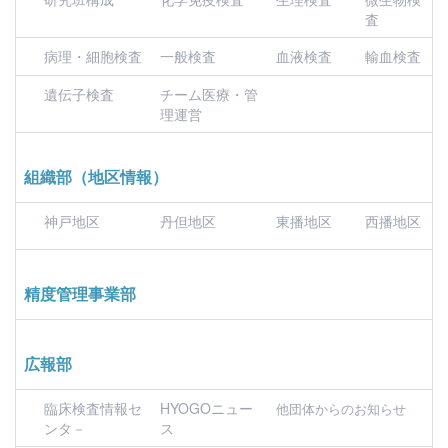
査
病理・細胞検査
一般検査
血液検査
輸血検査
遺伝子検査
チーム医療・管
理運営
組織部（地区情報）
神戸地区
丹但地区
東播地区
西播地区
精度管理事業部
広報部
臨床検査情報セ
HYOGOニュー
他団体からのお知らせ
ンタ－
ス