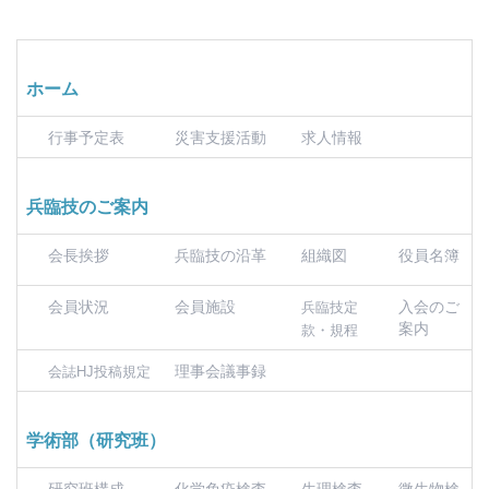
ホーム
行事予定表
災害支援活動
求人情報
兵臨技のご案内
会長挨拶
兵臨技の沿革
組織図
役員名簿
会員状況
会員施設
入会のご
兵臨技定
案内
款・規程
理事会議事録
会誌HJ投稿規定
学術部（研究班）
研究班構成
化学免疫検査
生理検査
微生物検