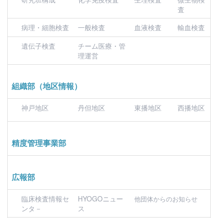
査
病理・細胞検査
一般検査
血液検査
輸血検査
遺伝子検査
チーム医療・管
理運営
組織部（地区情報）
神戸地区
丹但地区
東播地区
西播地区
精度管理事業部
広報部
臨床検査情報セ
HYOGOニュー
他団体からのお知らせ
ンタ－
ス