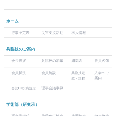
ホーム
行事予定表
災害支援活動
求人情報
兵臨技のご案内
会長挨拶
兵臨技の沿革
組織図
役員名簿
会員状況
会員施設
入会のご
兵臨技定
案内
款・規程
理事会議事録
会誌HJ投稿規定
学術部（研究班）
研究班構成
化学免疫検査
生理検査
微生物検