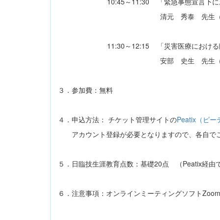
10:45～11:30 「緊急事態宣言下に
清元 秀泰 先生（兵庫県
11:30～12:15 「災害医療における臨床
安部 史生 先生（兵庫県災害
３．参加費：無料
４．申込方法： チケット管理サイトの
Peatix（ピ
アカウント登録が必要となりますので、各自でご
５．日臨技生涯教育点数：基礎20点 （Peatix経
６．注意事項：オンラインミーティングソフトZoo