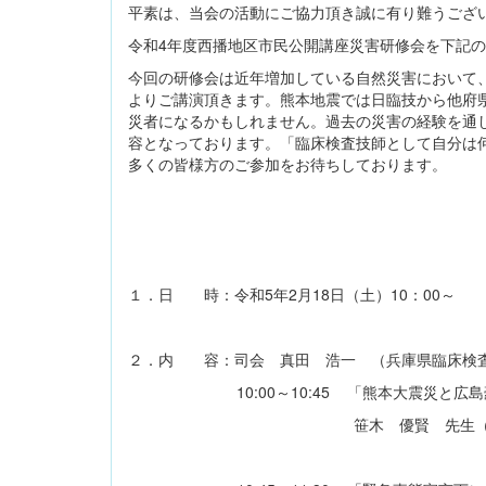
平素は、当会の活動にご協力頂き誠に有り難うござ
令和4年度西播地区市民公開講座災害研修会を下記
今回の研修会は近年増加している自然災害において
よりご講演頂きます。熊本地震では日臨技から他府
災者になるかもしれません。過去の災害の経験を通
容となっております。「臨床検査技師として自分は
多くの皆様方のご参加をお待ちしております。
１．日 時：令和5年2月18日（土）10：00～
２．内 容：司会 真田 浩一 （兵庫県臨床検
10:00～10:45 「熊本大震災と広島豪雨
笹木 優賢 先生（藤田医