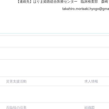
【連絡先】はりま姫路総合医療センター 臨床検査部 森崎
takahiro.morisaki.hyogo@gmai
災害支援活動
求人情報
兵臨技の沿革
組織図