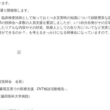
います。
の通り開催致します。
、臨床検査技師として知っておくべき災害時の知識について経験豊富な
県の技師会へ多数の人員支援を要請しましたが、いつ自分自身がその立
したリアルな内容やその対策、医療人としての在り方についてなど充実
何ができるのか？」を考えるきっかけになる研修会になっていますので
記
査技師会 会長）
災害での医療支援 -DVT検診活動報告-」
科大学病院）