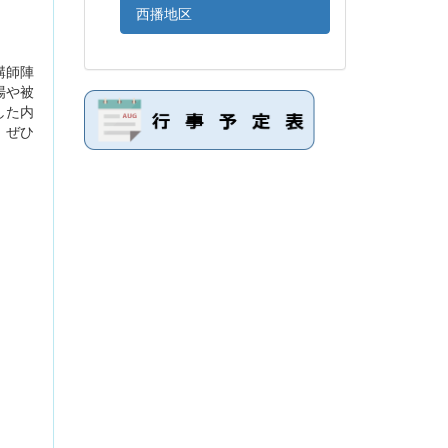
西播地区
講師陣
場や被
した内
、ぜひ