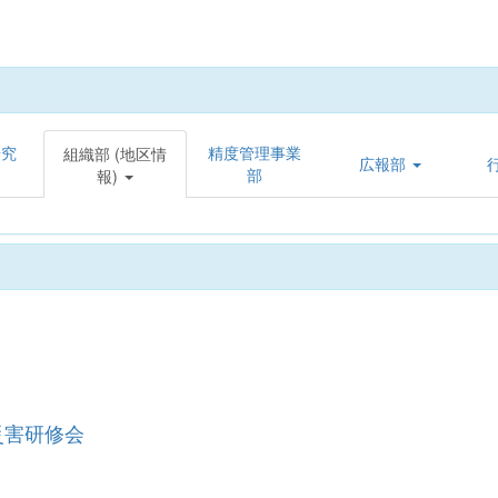
研究
精度管理事業
組織部 (地区情
広報部
部
報)
災害研修会