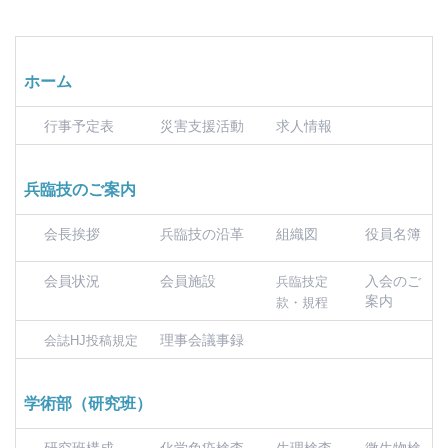
ホーム
行事予定表
災害支援活動
求人情報
兵臨技のご案内
会長挨拶
兵臨技の沿革
組織図
役員名簿
会員状況
会員施設
入会のご
兵臨技定
案内
款・規程
理事会議事録
会誌HJ投稿規定
学術部（研究班）
研究班構成
化学免疫検査
生理検査
微生物検