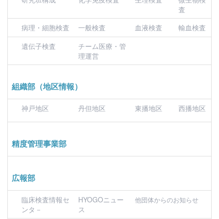
査
病理・細胞検査
一般検査
血液検査
輸血検査
遺伝子検査
チーム医療・管
理運営
組織部（地区情報）
神戸地区
丹但地区
東播地区
西播地区
精度管理事業部
広報部
臨床検査情報セ
HYOGOニュー
他団体からのお知らせ
ンタ－
ス