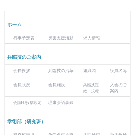
ホーム
行事予定表
災害支援活動
求人情報
兵臨技のご案内
会長挨拶
兵臨技の沿革
組織図
役員名簿
会員状況
会員施設
入会のご
兵臨技定
案内
款・規程
理事会議事録
会誌HJ投稿規定
学術部（研究班）
研究班構成
化学免疫検査
生理検査
微生物検