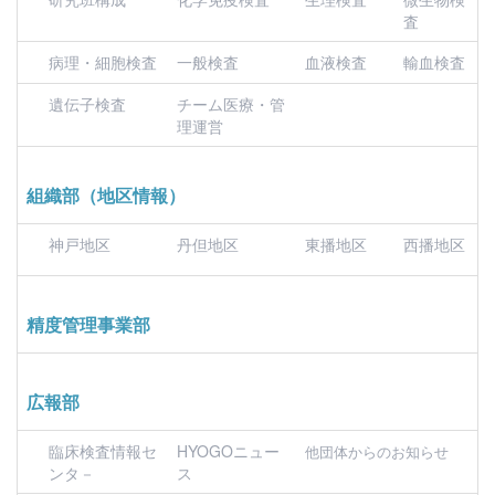
査
病理・細胞検査
一般検査
血液検査
輸血検査
遺伝子検査
チーム医療・管
理運営
組織部（地区情報）
神戸地区
丹但地区
東播地区
西播地区
精度管理事業部
広報部
臨床検査情報セ
HYOGOニュー
他団体からのお知らせ
ンタ－
ス