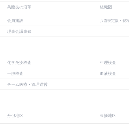
兵臨技の沿革
組織図
会員施設
兵臨技定款・規
理事会議事録
化学免疫検査
生理検査
一般検査
血液検査
チーム医療・管理運営
丹但地区
東播地区