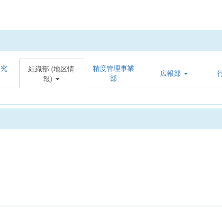
研究
精度管理事業
組織部 (地区情
広報部
部
報)