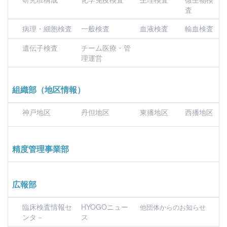
査
病理・細胞検査
一般検査
血液検査
輸血検査
遺伝子検査
チーム医療・管
理運営
組織部（地区情報）
神戸地区
丹但地区
東播地区
西播地区
精度管理事業部
広報部
臨床検査情報セ
HYOGOニュー
他団体からのお知らせ
ンタ－
ス