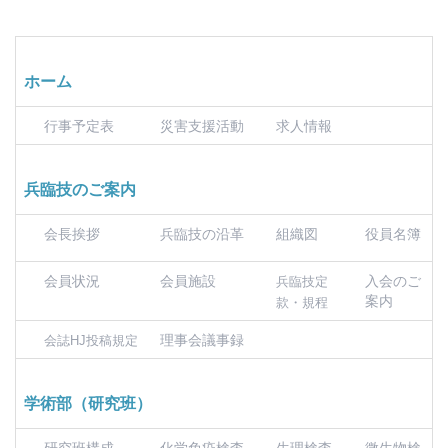
ホーム
行事予定表
災害支援活動
求人情報
兵臨技のご案内
会長挨拶
兵臨技の沿革
組織図
役員名簿
会員状況
会員施設
入会のご
兵臨技定
案内
款・規程
理事会議事録
会誌HJ投稿規定
学術部（研究班）
研究班構成
化学免疫検査
生理検査
微生物検