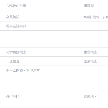
兵臨技の沿革
組織図
会員施設
兵臨技定款・規
理事会議事録
化学免疫検査
生理検査
一般検査
血液検査
チーム医療・管理運営
丹但地区
東播地区