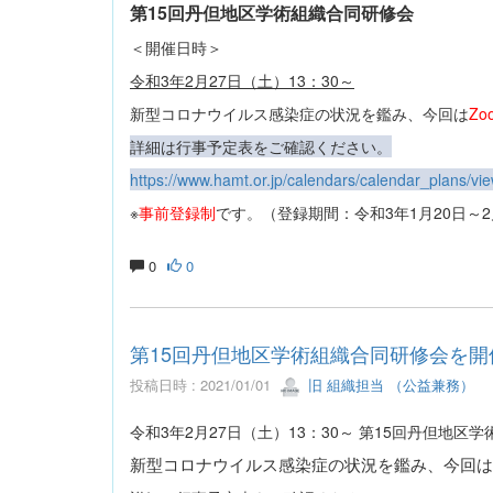
第15回丹但地区学術組織合同研修会
＜開催日時＞
令和3年2月27日（土）13：30～
新型コロナウイルス感染症の状況を鑑み、今回は
Z
詳細は行事予定表をご確認ください。
https://www.hamt.or.jp/calendars/calendar_plan
※
事前登録制
です。（登録期間：令和3年1月20日～2
0
0
第15回丹但地区学術組織合同研修会を開
投稿日時 : 2021/01/01
旧 組織担当 （公益兼務）
令和3年2月27日（土）13：30～ 第15回丹但地
新型コロナウイルス感染症の状況を鑑み、今回は