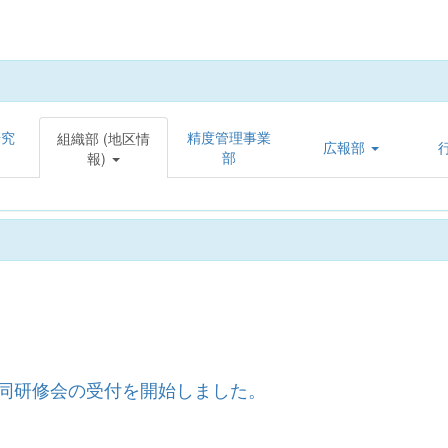
研究
精度管理事業
組織部 (地区情
広報部
部
報)
合同研修会の受付を開始しました。