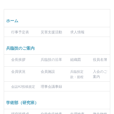
ホーム
行事予定表
災害支援活動
求人情報
兵臨技のご案内
会長挨拶
兵臨技の沿革
組織図
役員名簿
会員状況
会員施設
入会のご
兵臨技定
案内
款・規程
理事会議事録
会誌HJ投稿規定
学術部（研究班）
研究班構成
化学免疫検査
生理検査
微生物検