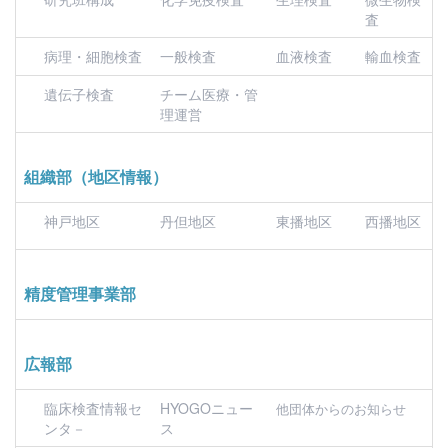
査
病理・細胞検査
一般検査
血液検査
輸血検査
遺伝子検査
チーム医療・管
理運営
組織部（地区情報）
神戸地区
丹但地区
東播地区
西播地区
精度管理事業部
広報部
臨床検査情報セ
HYOGOニュー
他団体からのお知らせ
ンタ－
ス