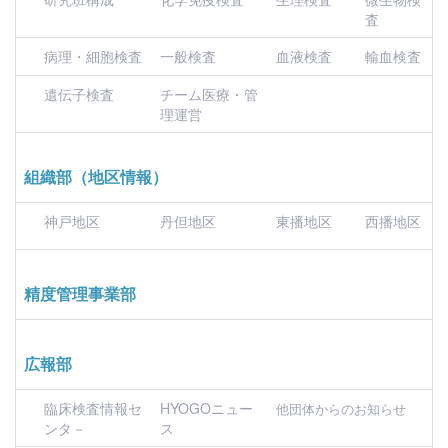
査
病理・細胞検査
一般検査
血液検査
輸血検査
遺伝子検査
チーム医療・管
理運営
組織部（地区情報）
神戸地区
丹但地区
東播地区
西播地区
精度管理事業部
広報部
臨床検査情報セ
HYOGOニュー
他団体からのお知らせ
ンタ－
ス