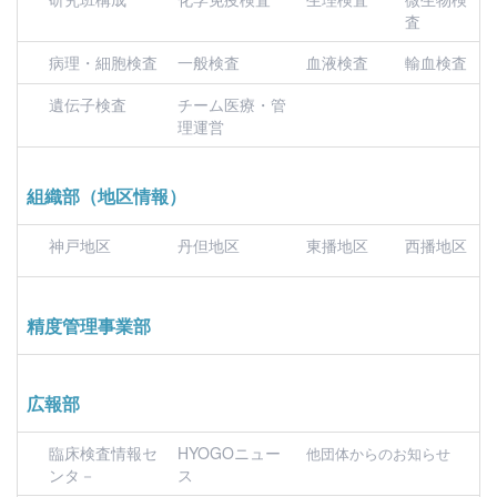
査
病理・細胞検査
一般検査
血液検査
輸血検査
遺伝子検査
チーム医療・管
理運営
組織部（地区情報）
神戸地区
丹但地区
東播地区
西播地区
精度管理事業部
広報部
臨床検査情報セ
HYOGOニュー
他団体からのお知らせ
ンタ－
ス