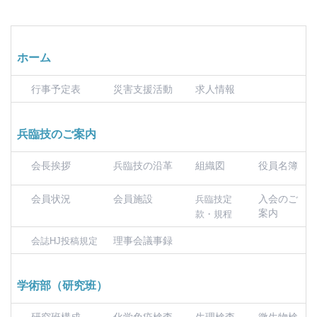
ホーム
行事予定表
災害支援活動
求人情報
兵臨技のご案内
会長挨拶
兵臨技の沿革
組織図
役員名簿
会員状況
会員施設
入会のご
兵臨技定
案内
款・規程
理事会議事録
会誌HJ投稿規定
学術部（研究班）
研究班構成
化学免疫検査
生理検査
微生物検